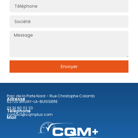
Envoyer
Parc de la Porte Nord – Rue Christophe Colomb
Adresse
62700 BRUAY-LA-BUISSIERE
03 91 80 02 20
Téléphone
contact@cqmplus.com
Mail